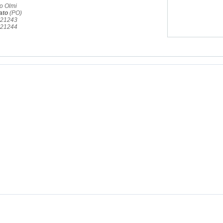
o Olmi
ato
(PO)
721243
721244