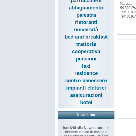
parrucchiere
Via Marin
abbigliamento
59100
Pr
Tel: 019.
palestra
Tel: 019.
ristoranti
università
bed and breakfast
trattoria
cooperativa
pensioni
taxi
residence
centro benessere
impianti elettrici
assicurazioni
hotel
Newsletter
Iscriviti alla Newsletter
per
ricevere novità in merito a