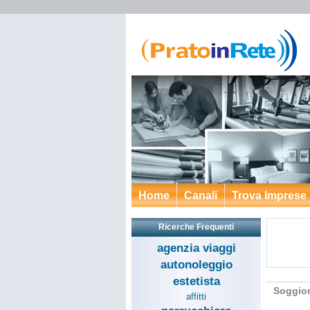
Home
Canali
Trova Imprese
Ricerche Frequenti
agenzia viaggi
autonoleggio
estetista
Soggior
affitti